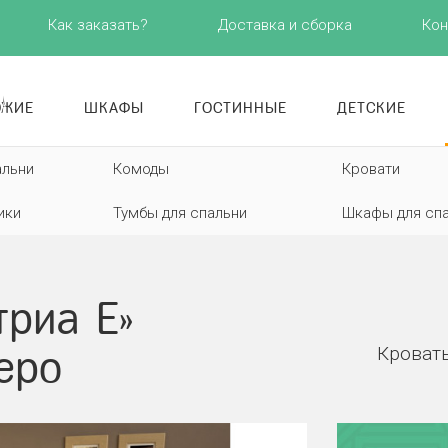
Как заказать?
Доставка и сборка
Кон
ОЖИЕ
ШКАФЫ
ГОСТИННЫЕ
ДЕТСКИЕ
альни
Комоды
Кровати
ики
Тумбы для спальни
Шкафы для сп
триа Е»
Кровать
еро