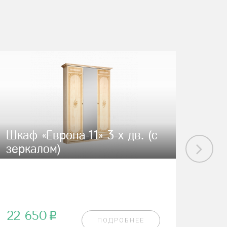
Шкаф «Европа-11» 3-х дв. (с
Зер
зеркалом)
22 650
22 
p
ПОДРОБНЕЕ