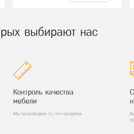
торых выбирают нас
Контроль качества
С
мебели
н
Мы производим то, что продаем.
В
п